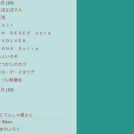
5月
(10)
よぼよぼ２人
王滝
ＦＵＪＩ
ＢＨ ＤＥＳＥＯ ｓｏｒａ
ＥＶＯＬＶＥＲ
ＫＯＮＡ Ｓｕｔｒａ
ちょいカギ
なつかしのカゴ
ジロ・デ・イタリア
ミゾレ軽量化
4月
(10)
じてんしゃ屋さん
r Bikes
きのぶろぐ