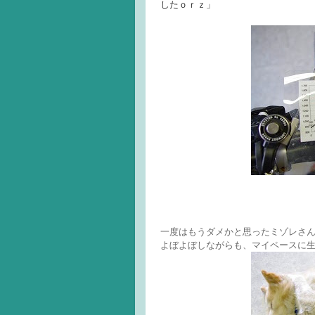
したｏｒｚ」
一度はもうダメかと思ったミゾレさ
よぼよぼしながらも、マイペースに