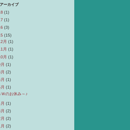
 アーカイブ
18
(1)
17
(1)
16
(3)
15
(15)
12月
(1)
11月
(1)
10月
(1)
9月
(1)
8月
(2)
6月
(1)
5月
(1)
ＧＷのお休み～♪
4月
(1)
3月
(2)
2月
(2)
1月
(2)