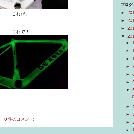
ブログ
►
20
これが、
►
20
►
20
これで！
▼
20
►
►
►
►
►
►
▼
►
►
0 件のコメント:
►
►