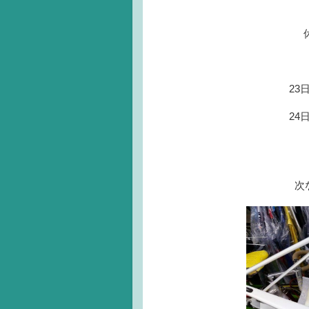
6日（水） ね
2
2
次