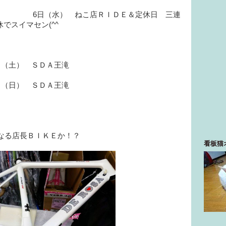
こ店ＲＩＤＥ＆定休日 三連
休でスイマセン(^^ゞ
3日（土） ＳＤＡ王滝
4日（日） ＳＤＡ王滝
なる店長ＢＩＫＥか！？
看板猫